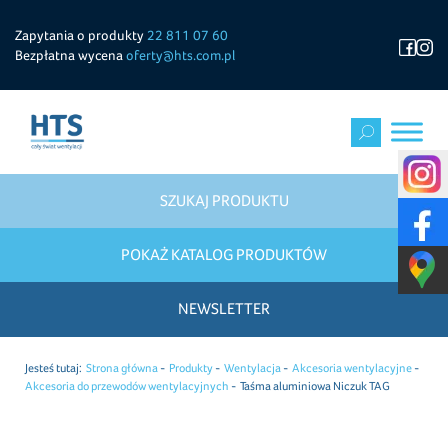
Zapytania o produkty
22 811 07 60
Bezpłatna wycena
oferty@hts.com.pl
SZUKAJ PRODUKTU
POKAŻ KATALOG PRODUKTÓW
NEWSLETTER
Jesteś tutaj:
Strona główna
Produkty
Wentylacja
Akcesoria wentylacyjne
Akcesoria do przewodów wentylacyjnych
Taśma aluminiowa Niczuk TAG