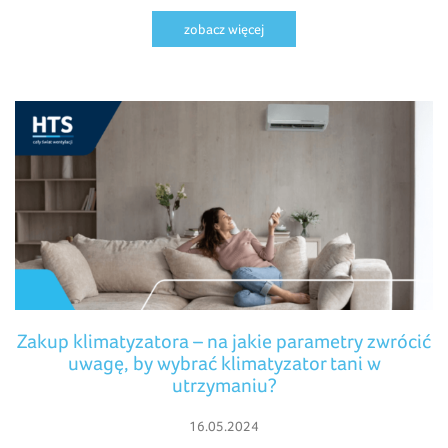
zobacz więcej
Zakup klimatyzatora – na jakie parametry zwrócić
uwagę, by wybrać klimatyzator tani w
utrzymaniu?
16.05.2024