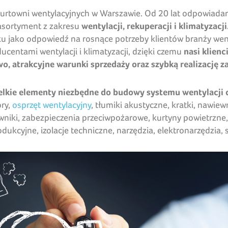
hurtowni wentylacyjnych w Warszawie. Od 20 lat odpowiada
asortyment z zakresu
wentylacji, rekuperacji i klimatyzacji
u jako odpowiedź na rosnące potrzeby klientów branży wenty
entami wentylacji i klimatyzacji, dzięki czemu
nasi klienc
o, atrakcyjne warunki sprzedaży oraz szybką realizację 
lkie elementy niezbędne do budowy systemu wentylacji c
ory,
osprzęt wentylacyjny
, tłumiki akustyczne, kratki, nawie
niki, zabezpieczenia przeciwpożarowe, kurtyny powietrzne,
ukcyjne, izolacje techniczne, narzędzia, elektronarzędzia,