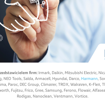
rzedstawicielem firm:
Irmark, Daikin, Mitsubishi Electric, N
rg, NEO Tools, Salda, Armacell, Hyundai, Darco,
Harmann
, So
lima, Paroc, DEC Group, Climaver, TROX, Walraven, K-Flex, 
rth, Fujitsu, Frico, Gree, Samsung, Ferono, Flowair, Alfase
Rodigas, Nanoclean, Ventmann, Vortice.