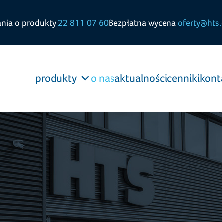
ania o produkty
22 811 07 60
Bezpłatna wycena
oferty@hts.
produkty
o nas
aktualności
cenniki
kont