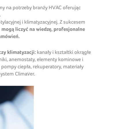
my na potrzeby branży HVAC oferując
.
lacyjnej i klimatyzacyjnej. Z sukcesem
i mogą liczyć na wiedzę, profesjonalne
zamówień.
zy klimatyzacji:
kanały i kształtki okrągłe
wniki, anemostaty, elementy kominowe i
 pompy ciepła, rekuperatory, materiały
 system Climaver.