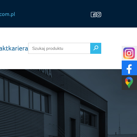
com.pl
Search Button
Search
akt
kariera
for: