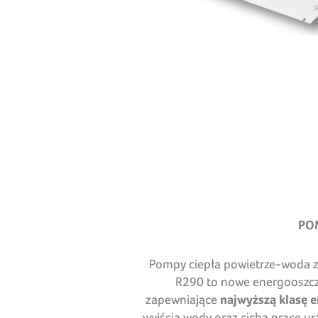
PO
Pompy ciepła powietrze-woda 
R290 to nowe energooszczę
zapewniające
najwyższą klasę 
wyjścia wody oraz cichą pracę 