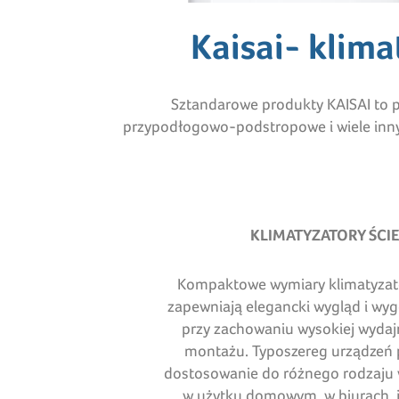
Kaisai- klim
Sztandarowe produkty KAISAI to p
przypodłogowo-podstropowe i wiele innyc
KLIMATYZATORY ŚCI
Kompaktowe wymiary klimatyzat
zapewniają elegancki wygląd i wy
przy zachowaniu wysokiej wydajn
montażu. Typoszereg urządzeń 
dostosowanie do różnego rodzaju 
w użytku domowym, w biurach, ja