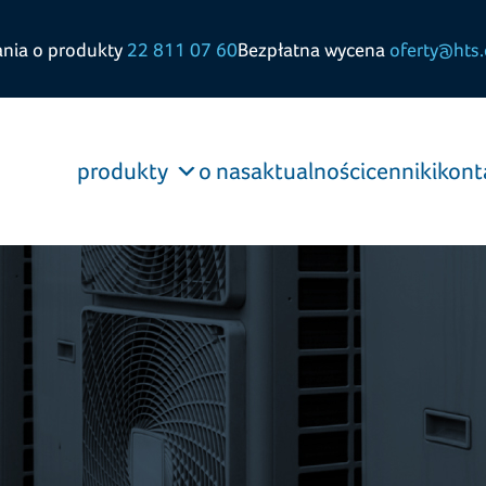
ania o produkty
22 811 07 60
Bezpłatna wycena
oferty@hts.
produkty
o nas
aktualności
cenniki
kont