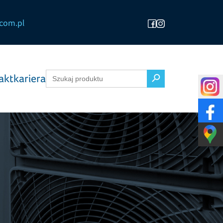
com.pl
Search Button
Search
akt
kariera
for: