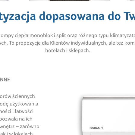
atyzacja dopasowana do Tw
ompy ciepła monoblok i split oraz różnego typu klimatyzat
h. To propozycje dla Klientów indywidualnych, ale też kome
hotelach i sklepach.
ENNE
orów ściennych
godę użytkowania
ości i łatwości
pozwala na ich
wnętrz – zarówno
k i w lokalach