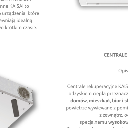
nne KAISAI to
 urządzenia, które
ewniają idealną
o krótkim czasie.
CENTRALE
Opis
Centrale rekuperacyjne KAI
odzyskiem ciepła przeznac
domów, mieszkań, biur i 
powietrze wywiewane z pom
z zewnątrz, 
specjalnemu
wysokowy