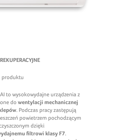
 REKUPERACYJNE
 produktu
SAI to wysokowydajne urządzenia z
zone do
wentylacji mechanicznej
sklepów
. Podczas pracy zastępują
ieszczeń powietrzem pochodzącym
oczyszczonym dzięki
dajnemu filtrowi klasy F7
.