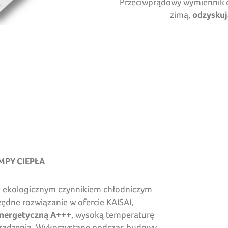
Przeciwprądowy wymiennik 
zimą,
odzyskuj
MPY CIEPŁA
z ekologicznym czynnikiem chłodniczym
dne rozwiązanie w ofercie KAISAI,
energetyczną A+++
, wysoką temperaturę
urządzenia. Wykorzystane podczas budowy