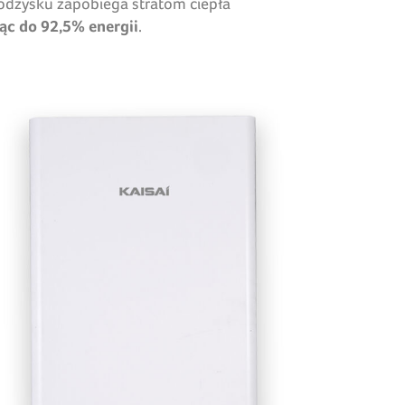
odzysku zapobiega stratom ciepła
ąc do 92,5% energii
.