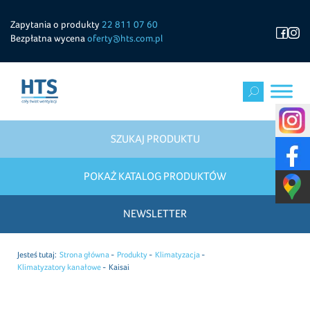
Zapytania o produkty
22 811 07 60
Bezpłatna wycena
oferty@hts.com.pl
SZUKAJ PRODUKTU
POKAŻ KATALOG PRODUKTÓW
NEWSLETTER
Jesteś tutaj:
Strona główna
Produkty
Klimatyzacja
Klimatyzatory kanałowe
Kaisai