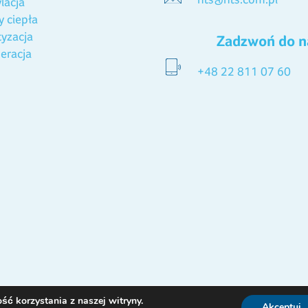
lacja
 ciepła
tyzacja
Zadzwoń do n
eracja
+48 22 811 07 60
ć korzystania z naszej witryny.
Akceptuj