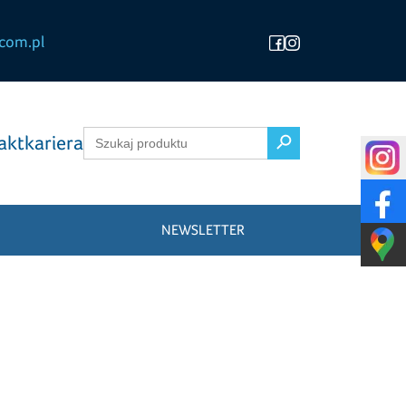
com.pl
Search Button
Search
akt
kariera
for:
NEWSLETTER