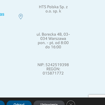
HTS Polska Sp. z
o.o. sp. k
as
ul. Borecka 4B, 03-
034 Warszawa
pon. - pt. od 8:00
do 16:00
NIP: 5242519398
REGON:
015871772
Zamknij panel powiado
Odrzuć
Ustawienia