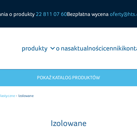
ania o produkty
22 811 07 60
Bezpłatna wycena
oferty@hts.
produkty
o nas
aktualności
cenniki
kont
POKAŻ KATALOG PRODUKTÓW
elastyczne
Izolowane
Izolowane