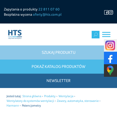
Zapytania o produkty
22 811 07 60
Bezpłatna wycena
oferty@hts.com.pl
SZUKAJ PRODUKTU
POKAŻ KATALOG PRODUKTÓW
NEWSLETTER
Jesteś tutaj:
Strona główna
Produkty
Wentylacja
Wentylatory do systemów wentylacji
Zawory, automatyka, sterowanie
Harmann
Potencjometry