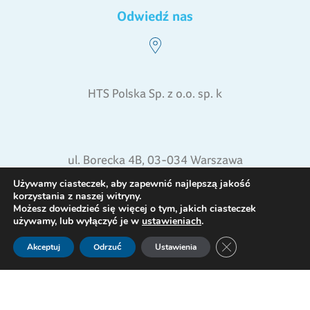
Odwiedź nas
HTS Polska Sp. z o.o. sp. k
ul. Borecka 4B, 03-034 Warszawa
pon. - pt. od 8:00 do 16:00
Używamy ciasteczek, aby zapewnić najlepszą jakość
korzystania z naszej witryny.
Możesz dowiedzieć się więcej o tym, jakich ciasteczek
NIP: 5242519398
używamy, lub wyłączyć je w
ustawieniach
.
REGON: 015871772
Zamknij panel pow
Akceptuj
Odrzuć
Ustawienia