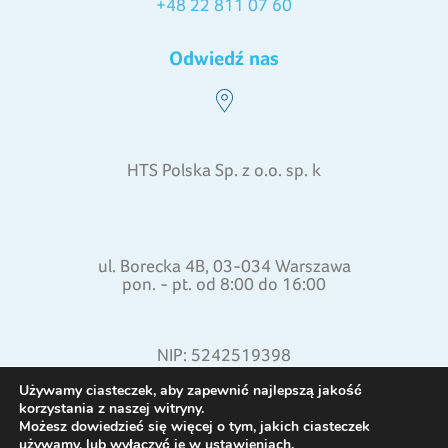
+48 22 811 07 60
Odwiedź nas
HTS Polska Sp. z o.o. sp. k
ul. Borecka 4B, 03-034 Warszawa
pon. - pt. od 8:00 do 16:00
NIP: 5242519398
REGON: 015871772
Używamy ciasteczek, aby zapewnić najlepszą jakość
korzystania z naszej witryny.
Możesz dowiedzieć się więcej o tym, jakich ciasteczek
używamy, lub wyłączyć je w
ustawieniach
.