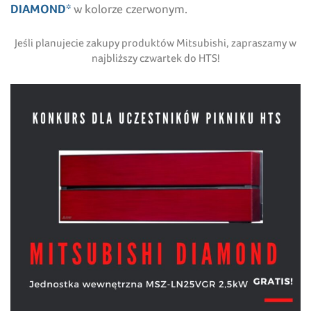
DIAMOND*
w kolorze czerwonym.
Jeśli planujecie zakupy produktów Mitsubishi, zapraszamy w
najbliższy czwartek do HTS!