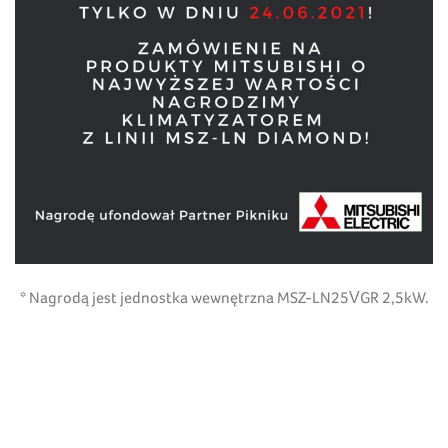
* Nagrodą jest jednostka wewnętrzna MSZ-LN25VGR 2,5kW.