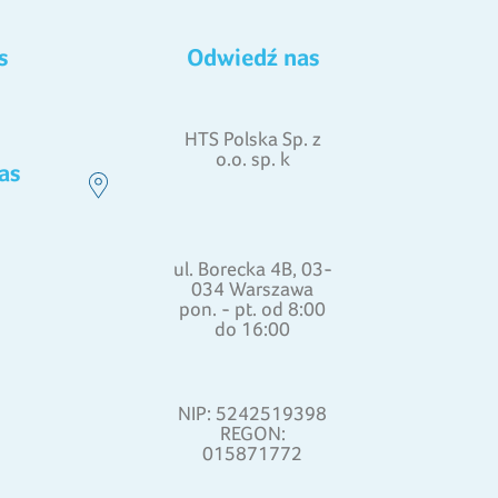
s
Odwiedź nas
HTS Polska Sp. z
o.o. sp. k
as
ul. Borecka 4B, 03-
034 Warszawa
pon. - pt. od 8:00
do 16:00
NIP: 5242519398
REGON:
015871772