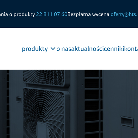
ania o produkty
22 811 07 60
Bezpłatna wycena
oferty@hts.
produkty
o nas
aktualności
cenniki
kont