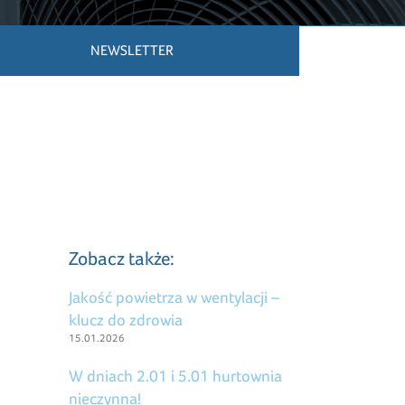
NEWSLETTER
Zobacz także:
Jakość powietrza w wentylacji –
klucz do zdrowia
15.01.2026
W dniach 2.01 i 5.01 hurtownia
nieczynna!