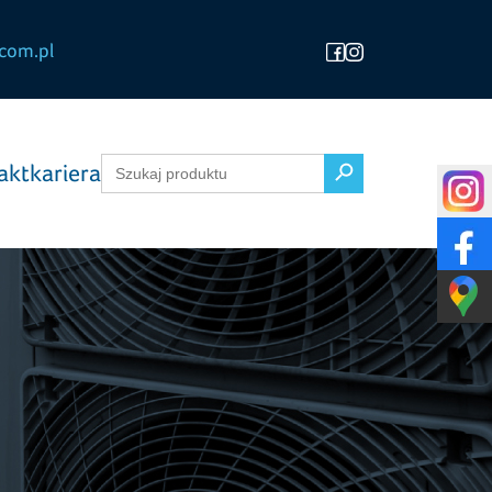
com.pl
Search Button
Search
akt
kariera
for: