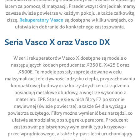
latem za pomocą klimatyzacji. Przede wszystkim jednak mamy
zawsze świeże powietrze w każdym pokoju, a także całkowitą
ciszę.
Rekuperatory Vasco
są dostępne w kilku wersjach, co
ułatwia ich dobranie do konkretnego zastosowania.
Seria Vasco X oraz Vasco DX
W serii rekuperatorów Vasco X dostępne są modele o
następujących kodach producenta: X350 E, X425 E oraz
X500E. Te modele zostały zaprojektowane w celu
maksymalizacji efektywności odzysku ciepła, przy zachowaniu
kompaktowej budowy oraz korzystnych cen. Urządzenia
posiadają metalowe obudowy, a wnętrze wykonano z
materiału EPP. Stosuje się w nich filtry F7 po stronie
nawiewnej (świeże powietrze), a także G4 dla wyciągu
powietrza zużytego. Filtry można wymienić bez narzędzi, co
ułatwia samodzielną obsługę rekuperatora. Producent
zastosował polistyrenowy wymiennik typu krzyżowo-
przeciwprądnicowego, a także by-pass letni uruchamiający