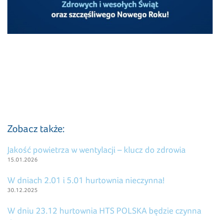
Zobacz także:
Jakość powietrza w wentylacji – klucz do zdrowia
15.01.2026
W dniach 2.01 i 5.01 hurtownia nieczynna!
30.12.2025
W dniu 23.12 hurtownia HTS POLSKA będzie czynna