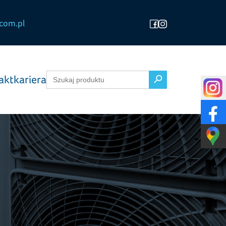
com.pl
Search Button
Search
akt
kariera
for: