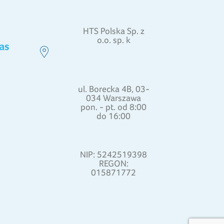
HTS Polska Sp. z
o.o. sp. k
as
ul. Borecka 4B, 03-
034 Warszawa
pon. - pt. od 8:00
do 16:00
NIP: 5242519398
REGON:
015871772