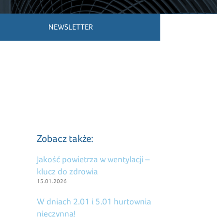
NEWSLETTER
Zobacz także:
Jakość powietrza w wentylacji –
klucz do zdrowia
15.01.2026
W dniach 2.01 i 5.01 hurtownia
nieczynna!