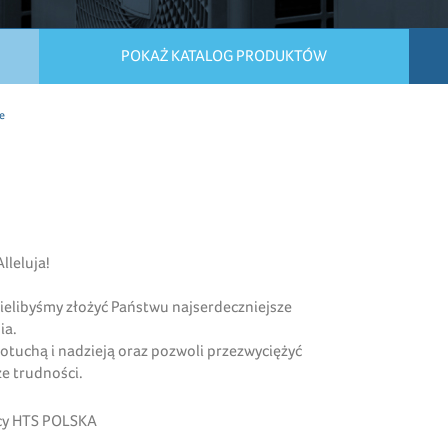
POKAŻ KATALOG PRODUKTÓW
e
lleluja!
cielibyśmy złożyć Państwu najserdeczniejsze
ia.
otuchą i nadzieją oraz pozwoli przezwyciężyć
e trudności.
icy HTS POLSKA