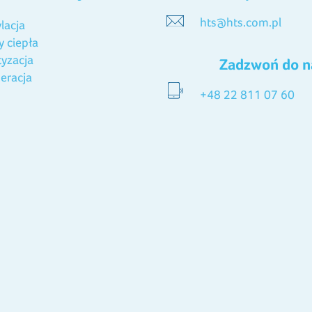
hts@hts.com.pl
lacja
 ciepła
tyzacja
Zadzwoń do n
eracja
+48 22 811 07 60