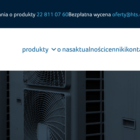
ania o produkty
22 811 07 60
Bezpłatna wycena
oferty@hts.
produkty
o nas
aktualności
cenniki
kont