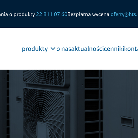
ania o produkty
22 811 07 60
Bezpłatna wycena
oferty@hts.
produkty
o nas
aktualności
cenniki
kont