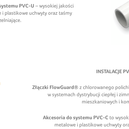
 systemu PVC-U
– wysokiej jakości
 i plastikowe uchwyty oraz taśmy
zelniające.
INSTALACJE P
Złączki FlowGuard®
z chlorowanego polich
w systemach dystrybucji ciepłej i zi
mieszkaniowych i kom
Akcesoria do systemu PVC-C
to wysok
metalowe i plastikowe uchwyty ora