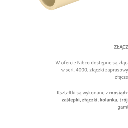
ZŁĄC
W ofercie Nibco dostępne są złącz
w serii 4000, złączki zaprasow
złącz
Kształtki są wykonane z
mosiądzu
zaślepki, złączki, kolanka, trój
gami