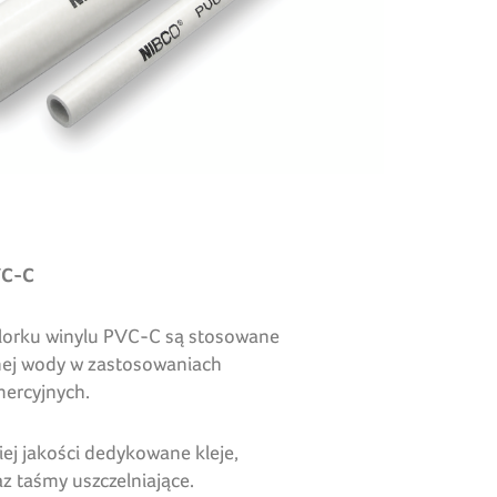
VC
-C
lorku winylu PVC-C są stosowane
mnej wody w zastosowaniach
ercyjnych.
iej jakości dedykowane kleje,
z taśmy uszczelniające.