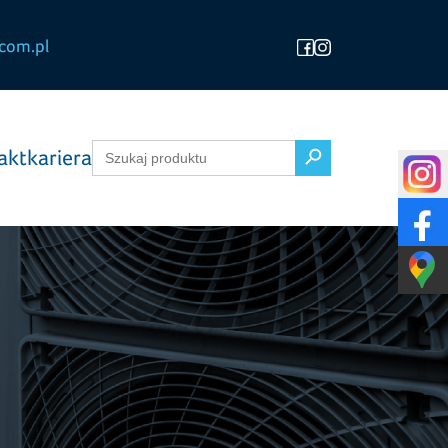
com.pl
Search Button
Search
akt
kariera
for: