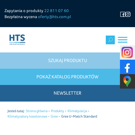
Zapytania o produkty
22 811 07 60
Bezpłatna wycena
oferty@hts.com.pl
SZUKAJ PRODUKTU
POKAŻ KATALOG PRODUKTÓW
NEWSLETTER
Jesteś tutaj:
Strona główna
Produkty
Klimatyzacja
Klimatyzatory kasetonowe
Gree
Gree U-Match Standard