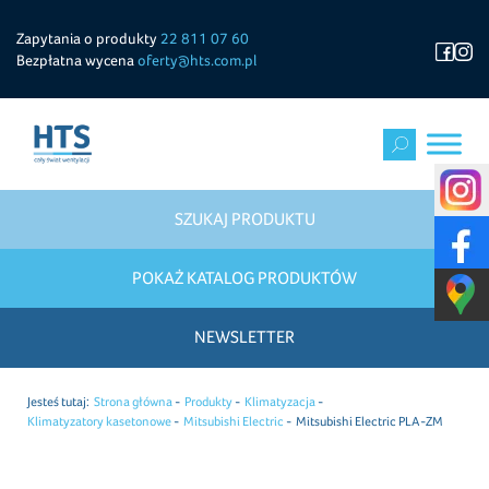
Zapytania o produkty
22 811 07 60
Bezpłatna wycena
oferty@hts.com.pl
SZUKAJ PRODUKTU
POKAŻ KATALOG PRODUKTÓW
NEWSLETTER
Jesteś tutaj:
Strona główna
Produkty
Klimatyzacja
Klimatyzatory kasetonowe
Mitsubishi Electric
Mitsubishi Electric PLA-ZM