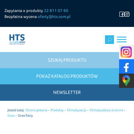
Zapytania o produkty
22 811 07 60
Bezpłatna wycena
oferty@hts.com.pl
SZUKAJ PRODUKTU
POKAŻ KATALOG PRODUKTÓW
NEWSLETTER
Jesteś tutaj:
Strona główna
Produkty
Klimatyzacja
Klimatyzatory ścienne
Gree
Gree Fairy