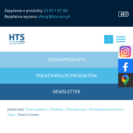
Zapytania o produkty
22 811 07 60
Bezpłatna wycena
oferty@hts.com.pl
SZUKAJ PRODUKTU
POKAŻ KATALOG PRODUKTÓW
NEWSLETTER
Jesteś tutaj:
Strona główna
Produkty
Klimatyzacja
Klimatyzatory ścienne
Gree
Gree U-Crown