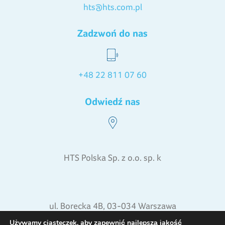
hts@hts.com.pl
Zadzwoń do nas
+48 22 811 07 60
Odwiedź nas
HTS Polska Sp. z o.o. sp. k
ul. Borecka 4B, 03-034 Warszawa
pon. - pt. od 8:00 do 16:00
Używamy ciasteczek, aby zapewnić najlepszą jakość