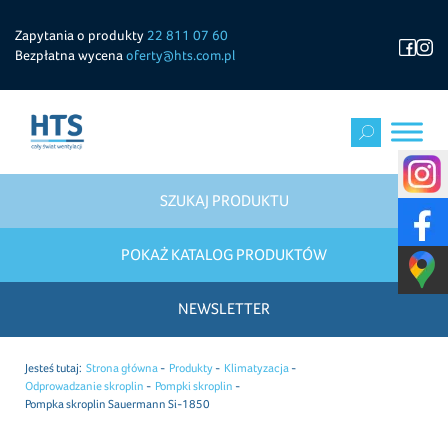
Zapytania o produkty
22 811 07 60
Bezpłatna wycena
oferty@hts.com.pl
SZUKAJ PRODUKTU
POKAŻ KATALOG PRODUKTÓW
NEWSLETTER
Jesteś tutaj:
Strona główna
Produkty
Klimatyzacja
Odprowadzanie skroplin
Pompki skroplin
Pompka skroplin Sauermann Si-1850