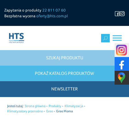
Zapytania o produkty
22 811 07 60
Bezpłatna wycena
oferty@hts.com.pl
SZUKAJ PRODUKTU
POKAŻ KATALOG PRODUKTÓW
NEWSLETTER
Jesteś tutaj:
Strona główna
Produkty
Klimatyzacja
Klimatyzatory przenośne
Gree
Gree Moma