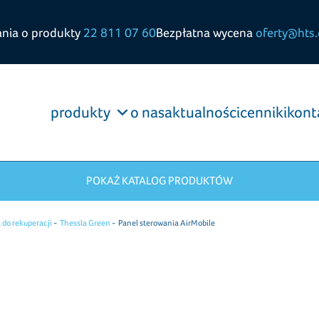
ania o produkty
22 811 07 60
Bezpłatna wycena
oferty@hts.
produkty
o nas
aktualności
cenniki
kont
POKAŻ KATALOG PRODUKTÓW
 do rekuperacji
Thessla Green
Panel sterowania AirMobile