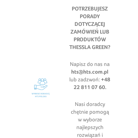
POTRZEBUJESZ
PORADY
DOTYCZĄCEJ
ZAMÓWIEŃ LUB
PRODUKTÓW
THESSLA GREEN?
Napisz do nas na
hts@hts.com.pl
lub zadzwoń:
+48
22 811 07 60.
Nasi doradcy
chętnie pomogą
w wyborze
najlepszych
rozwiązań i