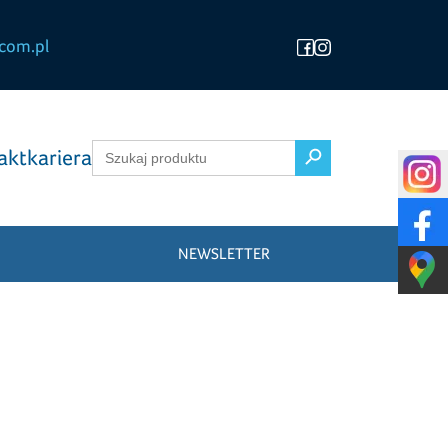
com.pl
Search Button
Search
akt
kariera
for:
NEWSLETTER