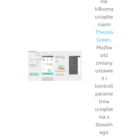
nie
kilkoma
urządze
niami
Thessla
Green
.
Możliw
ość
zmiany
ustawie
ń i
kontroli
parame
trów
urządze
nia z
dowoln
ego