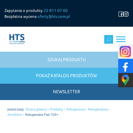
Zapytania o produkty
22 811 07 60
Bezpłatna wycena
oferty@hts.com.pl
SZUKAJ PRODUKTU
POKAŻ KATALOG PRODUKTÓW
NEWSLETTER
Jesteś tutaj:
Strona główna
Produkty
Rekuperacja
Rekuperatory
AeroVent
Rekuperator Flat 150+