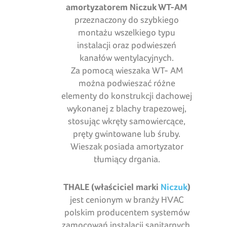
amortyzatorem Niczuk WT-AM
przeznaczony do szybkiego
montażu wszelkiego typu
instalacji oraz podwieszeń
kanałów wentylacyjnych.
Za pomocą wieszaka WT- AM
można podwieszać różne
elementy do konstrukcji dachowej
wykonanej z blachy trapezowej,
stosując wkręty samowiercące,
pręty gwintowane lub śruby.
Wieszak posiada amortyzator
tłumiący drgania.
THALE (właściciel marki
Niczuk
)
jest cenionym w branży HVAC
polskim producentem systemów
zamocowań instalacji sanitarnych,