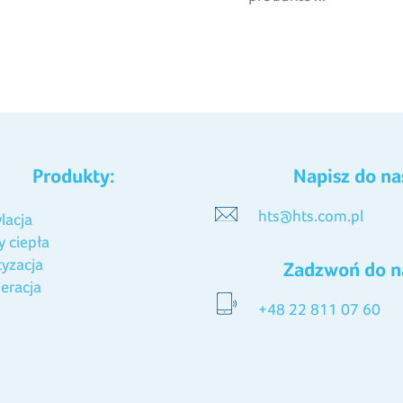
Produkty:
Napisz do na
hts@hts.com.pl
lacja
 ciepła
tyzacja
Zadzwoń do n
eracja
+48 22 811 07 60