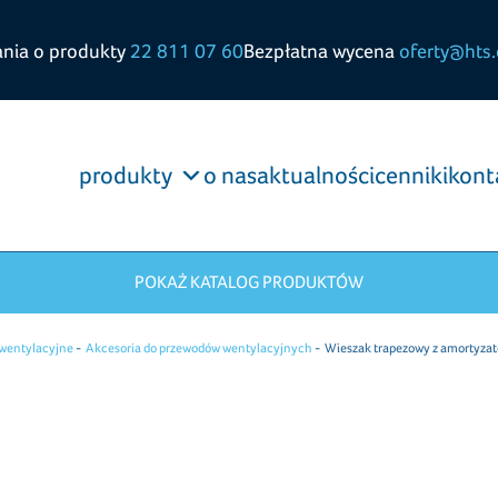
ania o produkty
22 811 07 60
Bezpłatna wycena
oferty@hts.
produkty
o nas
aktualności
cenniki
kont
POKAŻ KATALOG PRODUKTÓW
 wentylacyjne
Akcesoria do przewodów wentylacyjnych
Wieszak trapezowy z amortyz