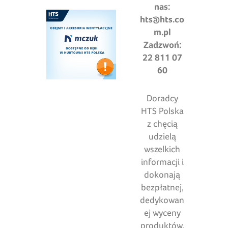
nas:
hts@hts.co
m.pl
Zadzwoń:
22 811 07
60
Doradcy
HTS Polska
z chęcią
udzielą
wszelkich
informacji i
dokonają
bezpłatnej,
dedykowan
ej wyceny
produktów.