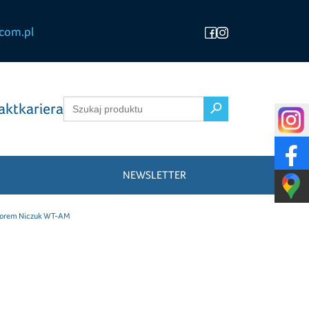
com.pl
Search Button
Search
akt
kariera
for:
NEWSLETTER
atorem Niczuk WT-AM