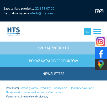
Zapytania o produkty
22 811 07 60
Bezpłatna wycena
oferty@hts.com.pl
SZUKAJ PRODUKTU
POKAŻ KATALOG PRODUKTÓW
NEWSLETTER
Jesteś tutaj:
Strona główna
Produkty
Wentylacja
Elementy nawiewne
Nawiewniki szczelinowe (liniowe)
Ventmann
Ventmann Line nawiewnik gipsowy