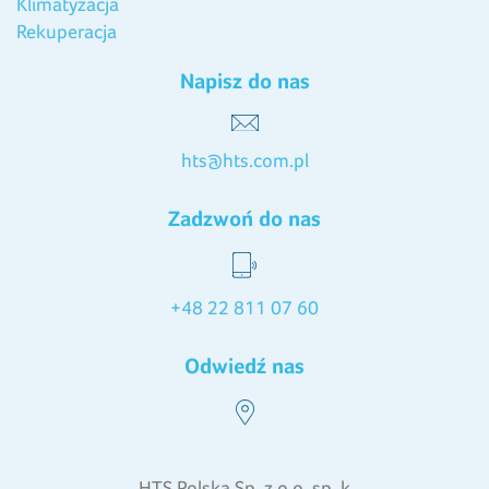
Klimatyzacja
Rekuperacja
Napisz do nas
hts@hts.com.pl
Zadzwoń do nas
+48 22 811 07 60
Odwiedź nas
HTS Polska Sp. z o.o. sp. k