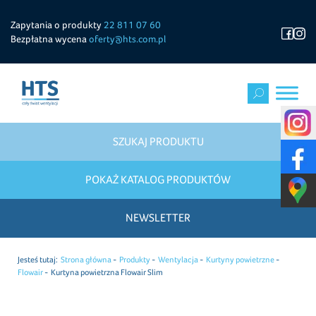
Zapytania o produkty
22 811 07 60
Bezpłatna wycena
oferty@hts.com.pl
SZUKAJ PRODUKTU
POKAŻ KATALOG PRODUKTÓW
NEWSLETTER
Jesteś tutaj:
Strona główna
Produkty
Wentylacja
Kurtyny powietrzne
Flowair
Kurtyna powietrzna Flowair Slim