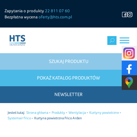
Zapytania o produkty
22 811 07 60
Bezpłatna wycena
oferty@hts.com.pl
SZUKAJ PRODUKTU
POKAŻ KATALOG PRODUKTÓW
NEWSLETTER
Jesteś tutaj:
Strona główna
Produkty
Wentylacja
Kurtyny powietrzne
Systemair Frico
Kurtyna powietrzna Frico Arden