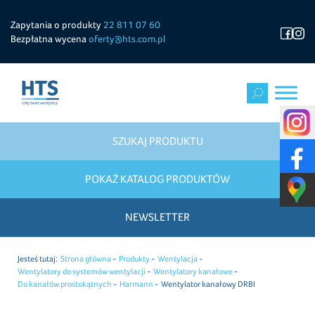
Zapytania o produkty
22 811 07 60
Bezpłatna wycena
oferty@hts.com.pl
SZUKAJ PRODUKTU
POKAŻ KATALOG PRODUKTÓW
NEWSLETTER
Jesteś tutaj:
Strona główna
Produkty
Wentylacja
Wentylatory do systemów wentylacji
Wentylatory kanałowe
Do kanałów prostokątnych
Harmann
Wentylator kanałowy DRBI