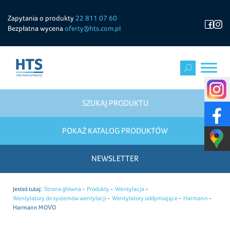
Zapytania o produkty
22 811 07 60
Bezpłatna wycena
oferty@hts.com.pl
SZUKAJ PRODUKTU
POKAŻ KATALOG PRODUKTÓW
NEWSLETTER
Jesteś tutaj:
Strona główna
Produkty
Wentylacja
Wentylatory do systemów wentylacji
Wentylatory oddymiające
Harmann
Harmann MOVO