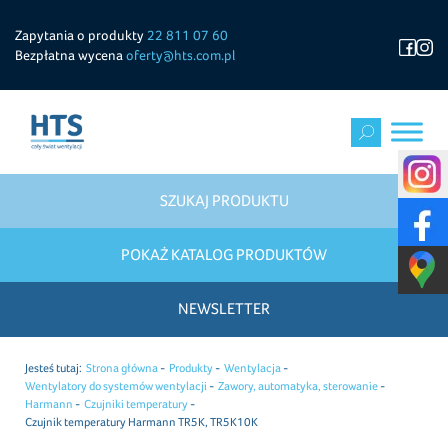
Zapytania o produkty
22 811 07 60
Bezpłatna wycena
oferty@hts.com.pl
SZUKAJ PRODUKTU
POKAŻ KATALOG PRODUKTÓW
NEWSLETTER
Jesteś tutaj:
Strona główna
Produkty
Wentylacja
Wentylatory do systemów wentylacji
Zawory, automatyka, sterowanie
Harmann
Czujniki temperatury
Czujnik temperatury Harmann TR5K, TR5K10K