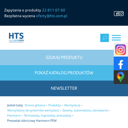
Zapytania o produkty
22 811 07 60
Bezpłatna wycena
oferty@hts.com.pl
SZUKAJ PRODUKTU
POKAŻ KATALOG PRODUKTÓW
NEWSLETTER
Jesteś tutaj:
Strona główna
Produkty
Wentylacja
Wentylatory do systemów wentylacji
Zawory, automatyka, sterowanie
Harmann
Termostaty, higrostaty, presostaty
Presostat różnicowy Harmann PSW