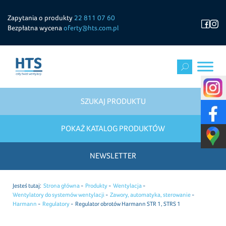
Zapytania o produkty
22 811 07 60
Bezpłatna wycena
oferty@hts.com.pl
SZUKAJ PRODUKTU
POKAŻ KATALOG PRODUKTÓW
NEWSLETTER
Jesteś tutaj:
Strona główna
Produkty
Wentylacja
Wentylatory do systemów wentylacji
Zawory, automatyka, sterowanie
Harmann
Regulatory
Regulator obrotów Harmann STR 1, STRS 1