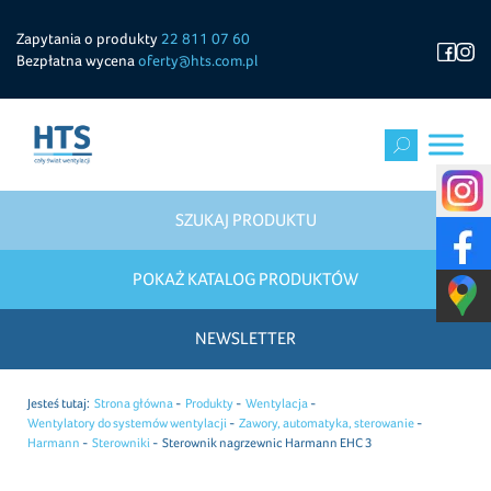
Zapytania o produkty
22 811 07 60
Bezpłatna wycena
oferty@hts.com.pl
SZUKAJ PRODUKTU
POKAŻ KATALOG PRODUKTÓW
NEWSLETTER
Jesteś tutaj:
Strona główna
Produkty
Wentylacja
Wentylatory do systemów wentylacji
Zawory, automatyka, sterowanie
Harmann
Sterowniki
Sterownik nagrzewnic Harmann EHC 3