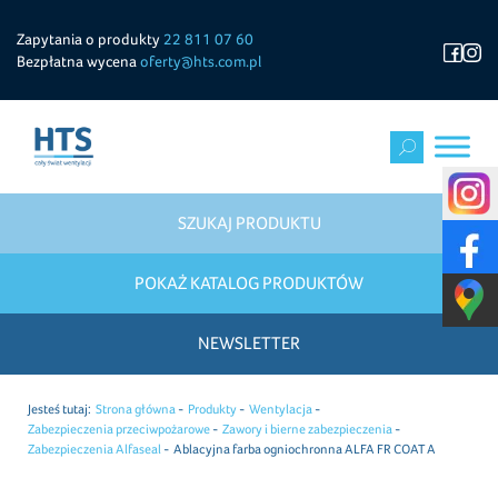
Zapytania o produkty
22 811 07 60
Bezpłatna wycena
oferty@hts.com.pl
SZUKAJ PRODUKTU
POKAŻ KATALOG PRODUKTÓW
NEWSLETTER
Jesteś tutaj:
Strona główna
Produkty
Wentylacja
Zabezpieczenia przeciwpożarowe
Zawory i bierne zabezpieczenia
Zabezpieczenia Alfaseal
Ablacyjna farba ogniochronna ALFA FR COAT A