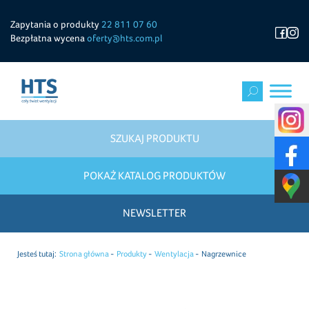
Zapytania o produkty
22 811 07 60
Bezpłatna wycena
oferty@hts.com.pl
SZUKAJ PRODUKTU
POKAŻ KATALOG PRODUKTÓW
NEWSLETTER
Jesteś tutaj:
Strona główna
Produkty
Wentylacja
Nagrzewnice