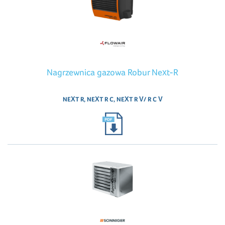
Nagrzewnica gazowa Robur Next-R
NEXT R, NEXT R C, NEXT R V/ R C V