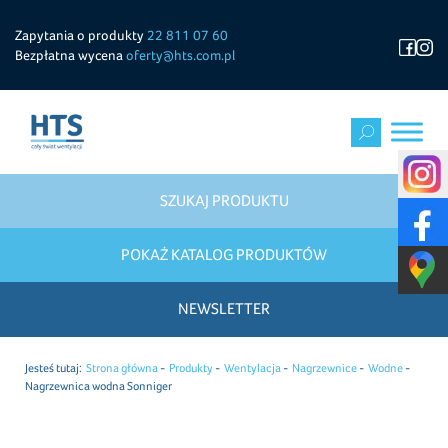
Zapytania o produkty
22 811 07 60
Bezpłatna wycena
oferty@hts.com.pl
SZUKAJ PRODUKTU
POKAŻ KATALOG PRODUKTÓW
NEWSLETTER
Jesteś tutaj:
Strona główna
Produkty
Wentylacja
Nagrzewnice
Wodne
Nagrzewnica wodna Sonniger