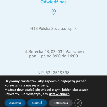
Odwiedź nas
HTS Polska Sp. z o.o. sp. k
ul. Borecka 4B, 03-034 Warszawa
pon. - pt. od 8:00 do 16:00
NIP: 5242519398
REGON: 015871772
Używamy ciasteczek, aby zapewnić najlepszą jakość
korzystania z naszej witryny.
Możesz dowiedzieć się więcej o tym, jakich ciasteczek
używamy, lub wyłączyć je w
ustawieniach
.
Zamknij panel pow
Akceptuj
Odrzuć
Ustawienia