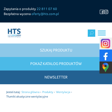
Zapytania o produkty
22 811 07 60
Bezpłatna wycena
oferty@hts.com.pl
SZUKAJ PRODUKTU
POKAŻ KATALOG PRODUKTÓW
NEWSLETTER
Jesteś tutaj:
Strona główna
Produkty
Wentylacja
Tłumiki akustyczne wentylacyjne