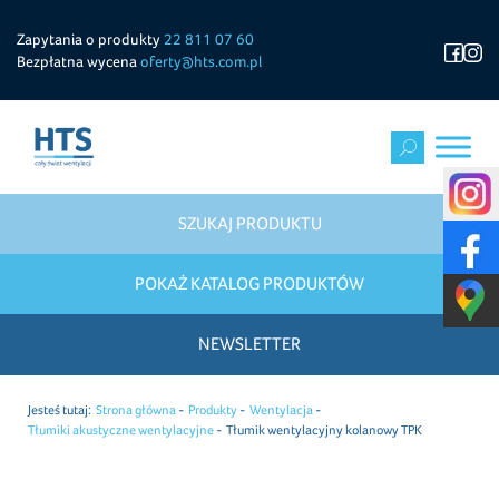
Zapytania o produkty
22 811 07 60
Bezpłatna wycena
oferty@hts.com.pl
SZUKAJ PRODUKTU
POKAŻ KATALOG PRODUKTÓW
NEWSLETTER
Jesteś tutaj:
Strona główna
Produkty
Wentylacja
Tłumiki akustyczne wentylacyjne
Tłumik wentylacyjny kolanowy TPK