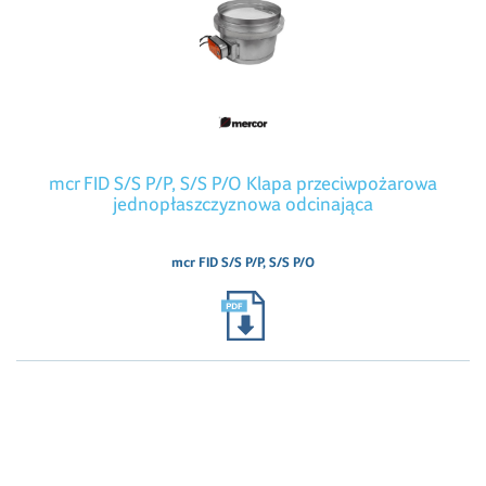
mcr FID S/S P/P, S/S P/O Klapa przeciwpożarowa
jednopłaszczyznowa odcinająca
mcr FID S/S P/P, S/S P/O