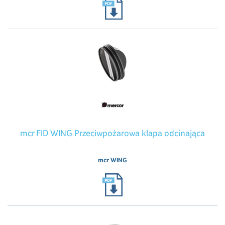
mcr FID WING Przeciwpożarowa klapa odcinająca
mcr WING