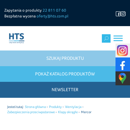
Zapytania o produkty
22 811 07 60
Bezpłatna wycena
oferty@hts.com.pl
SZUKAJ PRODUKTU
POKAŻ KATALOG PRODUKTÓW
NEWSLETTER
Jesteś tutaj:
Strona główna
Produkty
Wentylacja
Zabezpieczenia przeciwpożarowe
Klapy okrągłe
Mercor