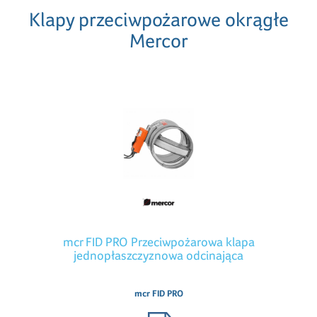
Klapy przeciwpożarowe okrągłe
Mercor
mcr FID PRO Przeciwpożarowa klapa
jednopłaszczyznowa odcinająca
mcr FID PRO