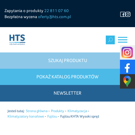
Zapytania o produkty
22 811 07 60
Bezpłatna wycena
oferty@hts.com.pl
SZUKAJ PRODUKTU
POKAŻ KATALOG PRODUKTÓW
NEWSLETTER
Jesteś tutaj:
Strona główna
Produkty
Klimatyzacja
Klimatyzatory kanałowe
Fujitsu
Fujitsu KHTA Wysoki spręż