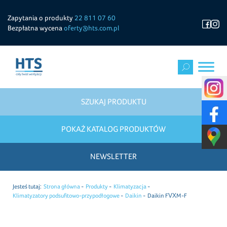
Zapytania o produkty
22 811 07 60
Bezpłatna wycena
oferty@hts.com.pl
SZUKAJ PRODUKTU
POKAŻ KATALOG PRODUKTÓW
NEWSLETTER
Jesteś tutaj:
Strona główna
Produkty
Klimatyzacja
Klimatyzatory podsufitowo-przypodłogowe
Daikin
Daikin FVXM-F