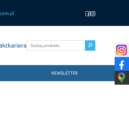
com.pl
Search Button
Search
akt
kariera
for:
NEWSLETTER