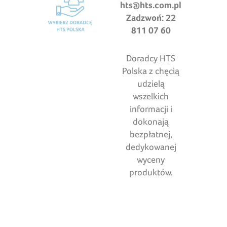
hts@hts.com.pl
Zadzwoń: 22
811 07 60
Doradcy HTS
Polska z chęcią
udzielą
wszelkich
informacji i
dokonają
bezpłatnej,
dedykowanej
wyceny
produktów.