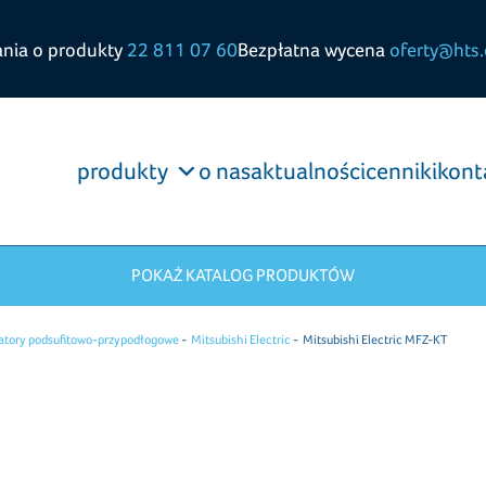
ania o produkty
22 811 07 60
Bezpłatna wycena
oferty@hts.
produkty
o nas
aktualności
cenniki
kont
POKAŻ KATALOG PRODUKTÓW
atory podsufitowo-przypodłogowe
Mitsubishi Electric
Mitsubishi Electric MFZ-KT