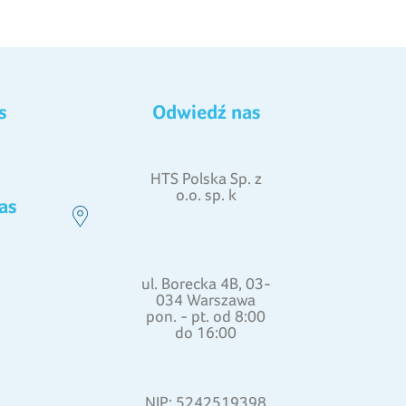
s
Odwiedź nas
HTS Polska Sp. z
o.o. sp. k
as
ul. Borecka 4B, 03-
034 Warszawa
pon. - pt. od 8:00
do 16:00
NIP: 5242519398