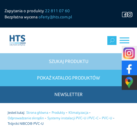
Zapytania o produkty
22 811 07 60
Bezpłatna wycena
oferty@hts.com.pl
SZUKAJ PRODUKTU
POKAŻ KATALOG PRODUKTÓW
NEWSLETTER
Jesteś tutaj:
Strona główna
Produkty
Klimatyzacja
Odprowadzanie skroplin
Systemy instalacji PVC-U i PVC-C
PVC-U
Trójniki NIBCO® PVC-U