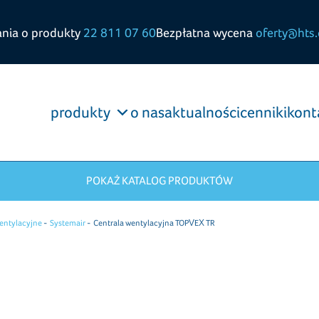
ania o produkty
22 811 07 60
Bezpłatna wycena
oferty@hts.
produkty
o nas
aktualności
cenniki
kont
POKAŻ KATALOG PRODUKTÓW
entylacyjne
Systemair
Centrala wentylacyjna TOPVEX TR