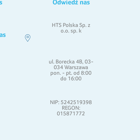
s
Odwiedź nas
HTS Polska Sp. z
o.o. sp. k
as
ul. Borecka 4B, 03-
034 Warszawa
pon. - pt. od 8:00
do 16:00
NIP: 5242519398
REGON:
015871772