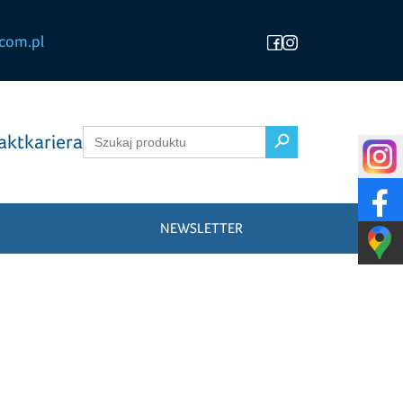
com.pl
Search Button
Search
akt
kariera
for:
NEWSLETTER