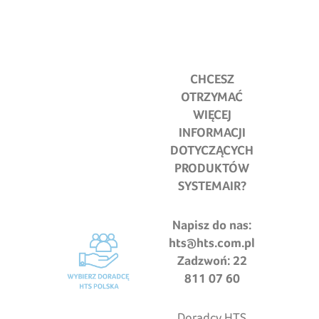
CHCESZ
OTRZYMAĆ
WIĘCEJ
INFORMACJI
DOTYCZĄCYCH
PRODUKTÓW
SYSTEMAIR?
Napisz do nas:
hts@hts.com.pl
Zadzwoń: 22
811 07 60
Doradcy HTS