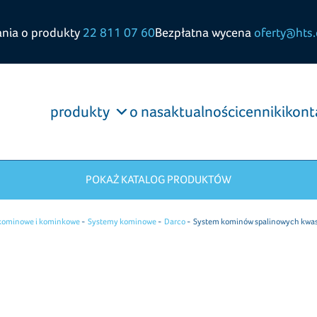
ania o produkty
22 811 07 60
Bezpłatna wycena
oferty@hts.
produkty
o nas
aktualności
cenniki
kont
POKAŻ KATALOG PRODUKTÓW
kominowe i kominkowe
Systemy kominowe
Darco
System kominów spalinowych kwa