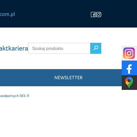
com.pl
Search Button
Search
akt
kariera
for:
NEWSLETTER
soodpornych SKS-X