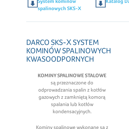
System kominów
Katalog D
spalinowych SKS-X
DARCO SKS-X SYSTEM
KOMINÓW SPALINOWYCH
KWASOODPORNYCH
KOMINY SPALINOWE STALOWE
są przeznaczone do
odprowadzania spalin z kotłów
gazowych z zamkniętą komorą
spalania lub kotłów
kondensacyjnych.
Kominy spalinowe wykonane są z