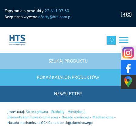
Zapytania o produkty
22 811 07 60
Bezpłatna wycena
oferty@hts.com.pl
SZUKAJ PRODUKTU
POKAŻ KATALOG PRODUKTÓW
NEWSLETTER
Jesteś tutaj:
Strona główna
Produkty
Wentylacja
Elementy kominowe i kominkowe
Nasady kominowe
Mechaniczne
Nasada mechaniczna GCK Generator ciągu kominowego