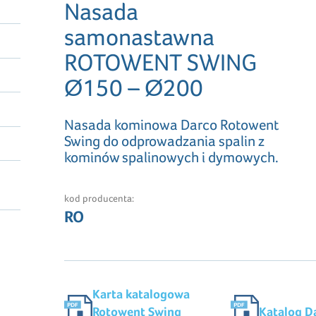
Nasada
samonastawna
ROTOWENT SWING
Ø150 – Ø200
Nasada kominowa Darco Rotowent
Swing do odprowadzania spalin z
kominów spalinowych i dymowych.
kod producenta:
RO
Karta katalogowa
Rotowent Swing
Katalog D