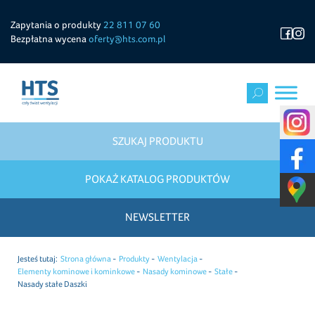
Zapytania o produkty
22 811 07 60
Bezpłatna wycena
oferty@hts.com.pl
SZUKAJ PRODUKTU
POKAŻ KATALOG PRODUKTÓW
NEWSLETTER
Jesteś tutaj:
Strona główna
Produkty
Wentylacja
Elementy kominowe i kominkowe
Nasady kominowe
Stałe
Nasady stałe Daszki