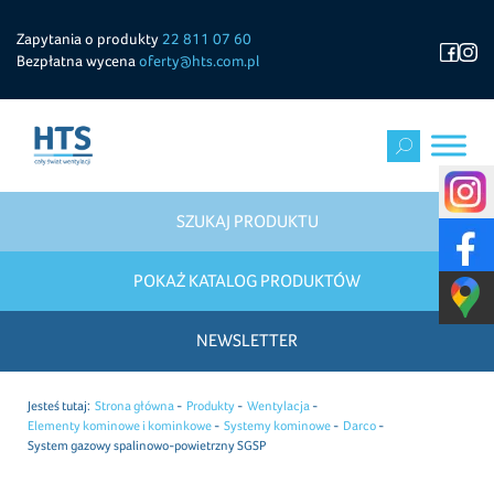
Zapytania o produkty
22 811 07 60
Bezpłatna wycena
oferty@hts.com.pl
SZUKAJ PRODUKTU
POKAŻ KATALOG PRODUKTÓW
NEWSLETTER
Jesteś tutaj:
Strona główna
Produkty
Wentylacja
Elementy kominowe i kominkowe
Systemy kominowe
Darco
System gazowy spalinowo-powietrzny SGSP