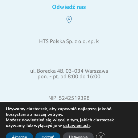
Odwiedź nas
HTS Polska Sp. z o.o. sp. k
ul. Borecka 4B, 03-034 Warszawa
pon. - pt. od 8:00 do 16:00
NIP: 5242519398
REGON: 015871772
Używamy ciasteczek, aby zapewnić najlepszą jakość
korzystania z naszej witryny.
Możesz dowiedzieć się więcej o tym, jakich ciasteczek
używamy, lub wyłączyć je w
ustawieniach
.
Zamknij panel pow
Akceptuj
Odrzuć
Ustawienia