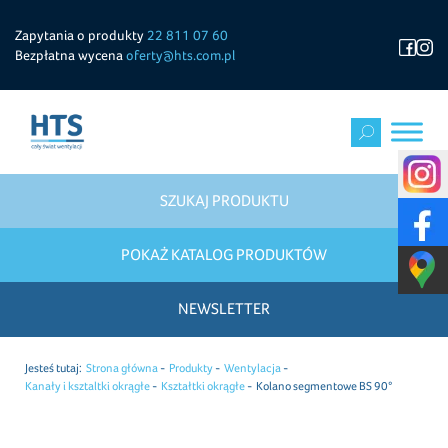
Zapytania o produkty
22 811 07 60
Bezpłatna wycena
oferty@hts.com.pl
SZUKAJ PRODUKTU
POKAŻ KATALOG PRODUKTÓW
NEWSLETTER
Jesteś tutaj:
Strona główna
Produkty
Wentylacja
Kanały i ksztaltki okrągłe
Kształtki okrągłe
Kolano segmentowe BS 90°