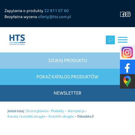
Zapytania o produkty
22 811 07 60
Bezpłatna wycena
oferty@hts.com.pl
SZUKAJ PRODUKTU
POKAŻ KATALOG PRODUKTÓW
NEWSLETTER
Jesteś tutaj:
Strona główna
Produkty
Wentylacja
Kanały i ksztaltki okrągłe
Kształtki okrągłe
Odsadzka E